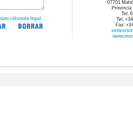
07701 Mahón
Provincia
Tel. 
pto cláusula legal
Tel. +3
Fax: +3
sintesriu
www.man